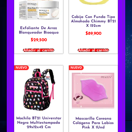
Cobija Con Funda Tipo
Almohada Chimmy BT21
X 152cm
Exfoliante De Arroz
Blanqueador Bioaqua
$
89,900
$
29,500
Añadir al carrito
Añadir al carrito
NUEVO
NUEVO
Mochila BT21 Universtar
Mascarilla Coreana
Negra Multiestampada
Colágeno Para Labios
29x12x42 Cm
Pink X 1Und