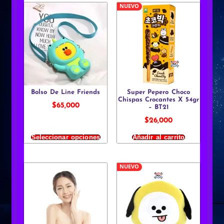
NUEVO
Bolso De Line Friends
Super Pepero Choco
Chispas Crocantes X 54gr
$
65,000
– BT21
$
26,000
Seleccionar opciones
Añadir al carrito
NUEVO