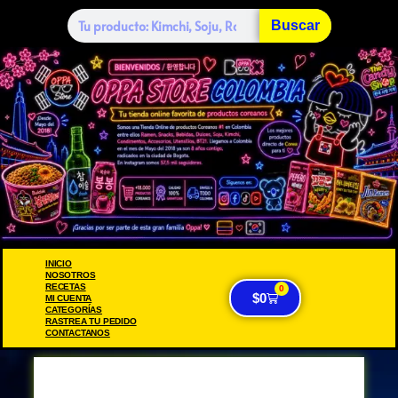
Buscar
INICIO
NOSOTROS
RECETAS
0
$
0
MI CUENTA
CATEGORÍAS
RASTREA TU PEDIDO
CONTACTANOS