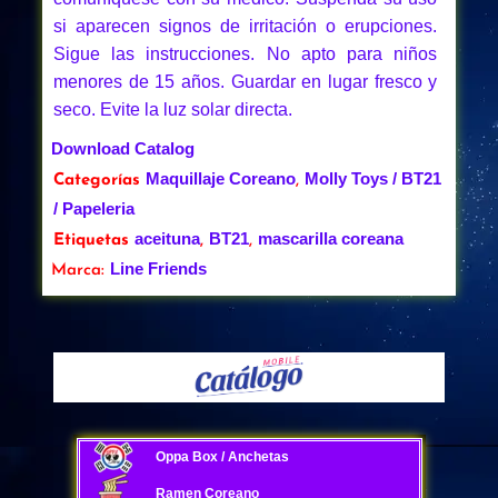
si aparecen signos de irritación o erupciones.
Sigue las instrucciones. No apto para niños
menores de 15 años. Guardar en lugar fresco y
seco. Evite la luz solar directa.
Download Catalog
Maquillaje Coreano
Molly Toys / BT21
Categorías
,
/ Papeleria
aceituna
BT21
mascarilla coreana
Etiquetas
,
,
Line Friends
Marca:
Oppa Box / Anchetas
Ramen Coreano