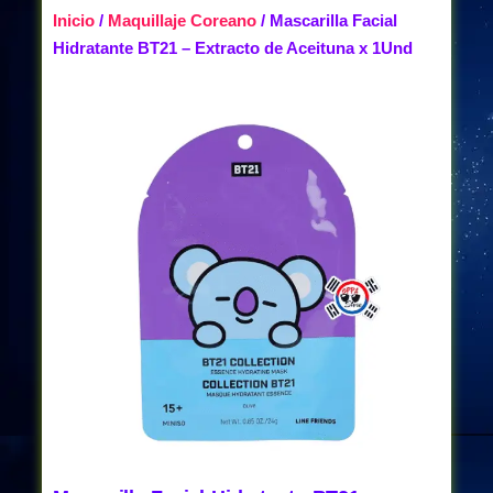
Inicio
/
Maquillaje Coreano
/ Mascarilla Facial
Hidratante BT21 – Extracto de Aceituna x 1Und