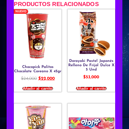
PRODUCTOS RELACIONADOS
NUEVO
Dorayaki Pastel Japonés
Relleno De Frijol Dulce X
Chocopick Palitos
5 Und
Chocolate Coreano X 45gr
$
53,000
$
24,000
$
22,000
Añadir al carrito
Añadir al carrito