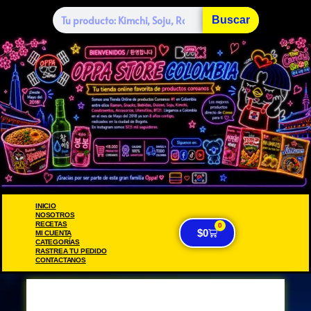
Buscar
INICIO
NOSOTROS
RECETAS
0
$
0
MI CUENTA
CATEGORÍAS
RASTREA TU PEDIDO
CONTACTANOS