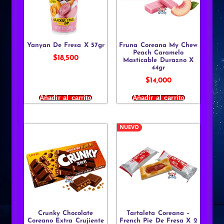
Yanyan De Fresa X 57gr
Fruna Coreana My Chew
Peach Caramelo
$
18,500
Masticable Durazno X
44gr
$
14,000
Añadir al carrito
Añadir al carrito
NUEVO
Crunky Chocolate
Tartaleta Coreana –
Coreano Extra Crujiente
French Pie De Fresa X 2