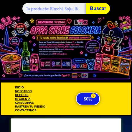
Buscar
INICIO
NOSOTROS
RECETAS
0
$
0
MI CUENTA
CATEGORÍAS
RASTREA TU PEDIDO
CONTACTANOS