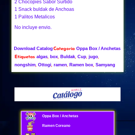
2 Chocopies Sabor Surtido
1 Snack buldak de Anchoas
1 Palitos Metalicos
No incluye envio.
Download Catalog
Oppa Box / Anchetas
Categoría
algas
box
Buldak
Cup
jugo
Etiquetas
,
,
,
,
,
nongshim
Ottogi
ramen
Ramen box
Samyang
,
,
,
,
Oppa Box / Anchetas
Ramen Coreano