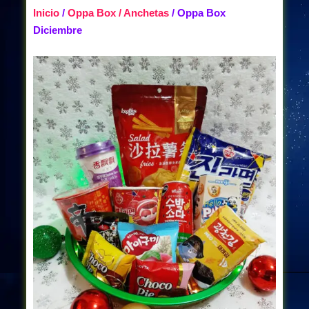
Inicio
/
Oppa Box / Anchetas
/ Oppa Box
Diciembre