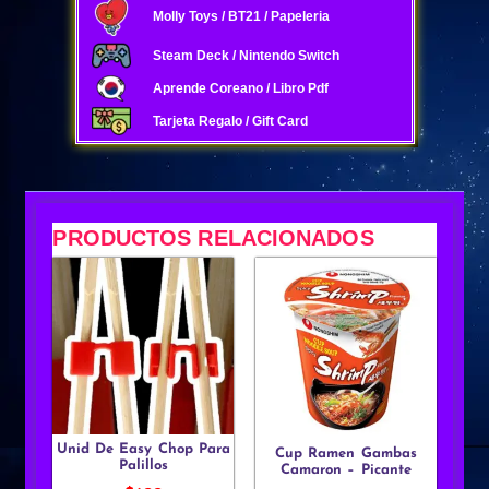
Molly Toys / BT21 / Papeleria
Steam Deck / Nintendo Switch
Aprende Coreano / Libro Pdf
Tarjeta Regalo / Gift Card
PRODUCTOS RELACIONADOS
Unid De Easy Chop Para
Cup Ramen Gambas
Palillos
Camaron – Picante