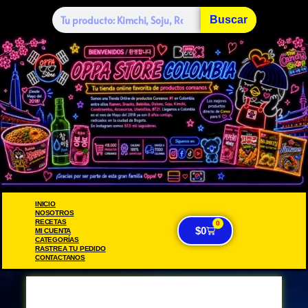
Buscar
INICIO
NOSOTROS
RECETAS
0
$
0
MI CUENTA
CATEGORÍAS
RASTREA TU PEDIDO
CONTACTANOS