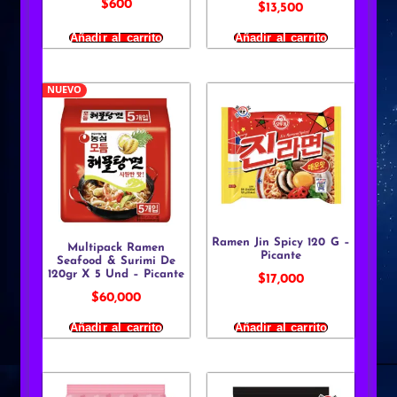
$
600
$
13,500
Añadir al carrito
Añadir al carrito
NUEVO
Ramen Jin Spicy 120 G –
Multipack Ramen
Picante
Seafood & Surimi De
120gr X 5 Und – Picante
$
17,000
$
60,000
Añadir al carrito
Añadir al carrito