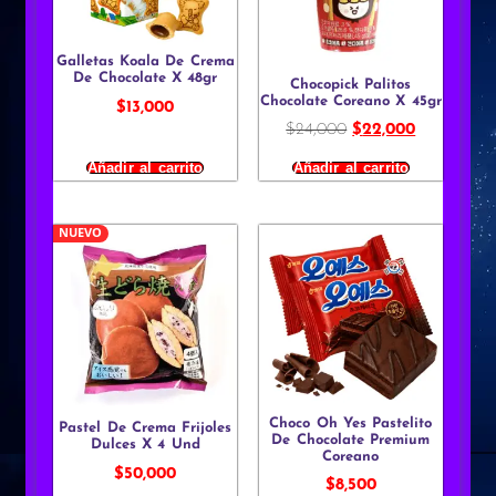
Galletas Koala De Crema
De Chocolate X 48gr
Chocopick Palitos
Chocolate Coreano X 45gr
$
13,000
$
24,000
$
22,000
Añadir al carrito
Añadir al carrito
NUEVO
Choco Oh Yes Pastelito
Pastel De Crema Frijoles
De Chocolate Premium
Dulces X 4 Und
Coreano
$
50,000
$
8,500