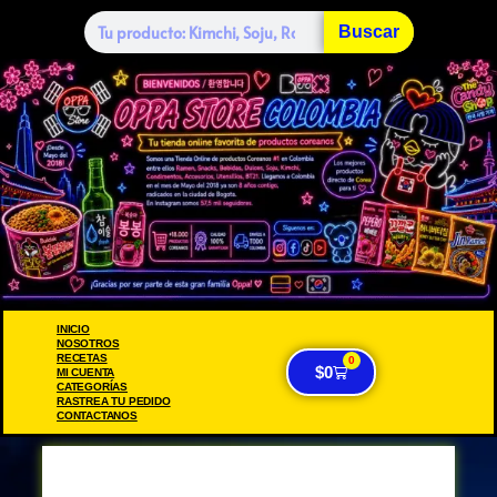
Buscar
INICIO
NOSOTROS
RECETAS
0
$
0
MI CUENTA
CATEGORÍAS
RASTREA TU PEDIDO
CONTACTANOS