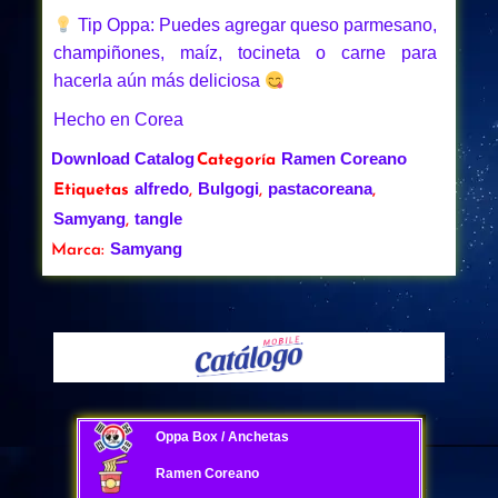
Tip Oppa: Puedes agregar queso parmesano,
champiñones, maíz, tocineta o carne para
hacerla aún más deliciosa
Hecho en Corea
Download Catalog
Ramen Coreano
Categoría
alfredo
Bulgogi
pastacoreana
Etiquetas
,
,
,
Samyang
tangle
,
Samyang
Marca:
Oppa Box / Anchetas
Ramen Coreano