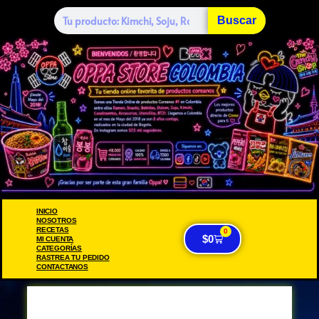
Buscar
INICIO
NOSOTROS
RECETAS
0
$
0
MI CUENTA
CATEGORÍAS
RASTREA TU PEDIDO
CONTACTANOS