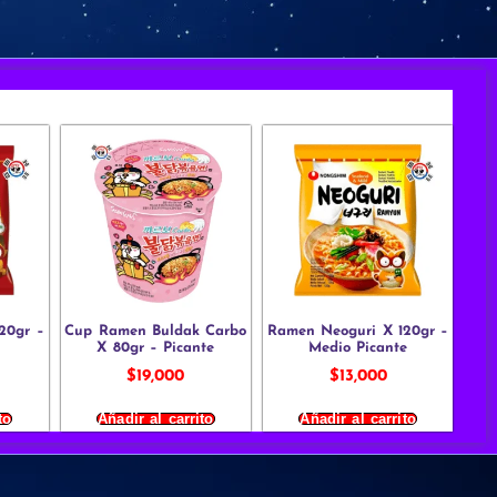
20gr –
Cup Ramen Buldak Carbo
Ramen Neoguri X 120gr –
X 80gr – Picante
Medio Picante
$
19,000
$
13,000
to
Añadir al carrito
Añadir al carrito