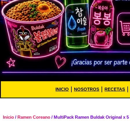
INICIO
NOSOTROS
RECETAS
Inicio
/
Ramen Coreano
/ MultiPack Ramen Buldak Original x 5