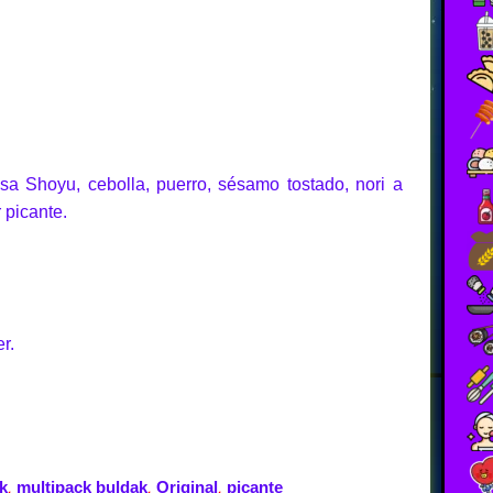
sa Shoyu, cebolla, puerro, sésamo tostado, nori a
 picante.
r.
k
multipack buldak
Original
picante
,
,
,