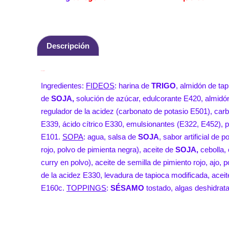
Descripción
Descripción
Ingredientes:
FIDEOS
: harina de
TRIGO
,
almidón de tap
de
SOJA
,
solución de azúcar, edulcorante E420, almidó
regulador de la acidez (carbonato de potasio E501), car
E339, ácido cítrico E330, emulsionantes (E322, E452), p
E101.
SOPA
: agua, salsa de
SOJA
, sabor artificial de 
rojo, polvo de pimienta negra), aceite de
SOJA,
cebolla, 
curry en polvo), aceite de semilla de pimiento rojo, ajo,
de la acidez E330, levadura de tapioca modificada,
aceit
E160c.
T
OPPINGS
:
SÉSAMO
tostado, algas deshidrat