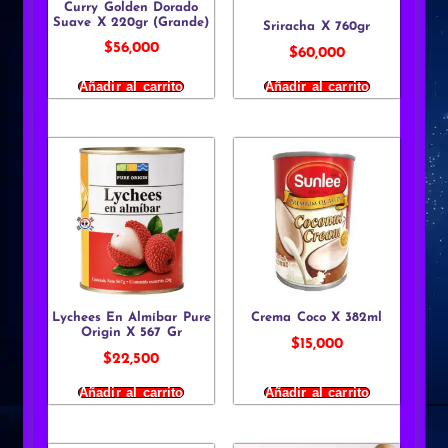
Curry Golden Dorado
Suave X 220gr (Grande)
Sriracha X 760gr
$
56,000
$
60,000
Añadir al carrito
Añadir al carrito
Lychees En Almíbar Pure
Crema Coco X 382ml
Origin X 567 Gr
$
15,000
$
22,500
Añadir al carrito
Añadir al carrito