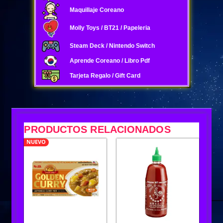
Maquillaje Coreano
Molly Toys / BT21 / Papeleria
Steam Deck / Nintendo Switch
Aprende Coreano / Libro Pdf
Tarjeta Regalo / Gift Card
PRODUCTOS RELACIONADOS
NUEVO