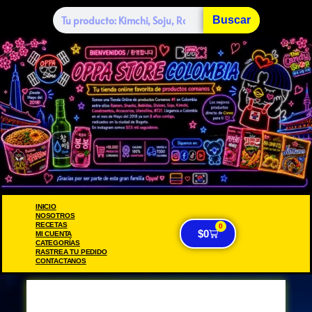
Buscar
INICIO
NOSOTROS
RECETAS
0
$
0
MI CUENTA
CATEGORÍAS
RASTREA TU PEDIDO
CONTACTANOS