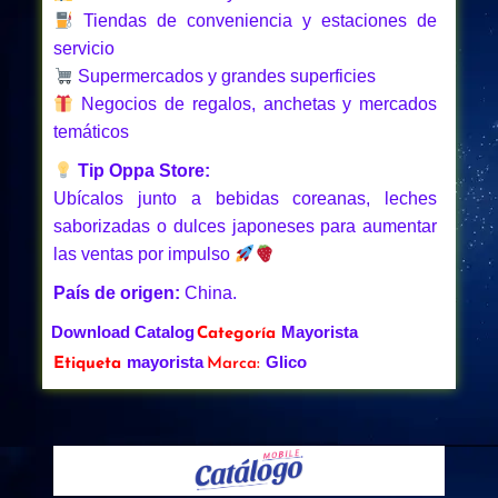
Tiendas de conveniencia y estaciones de
servicio
Supermercados y grandes superficies
Negocios de regalos, anchetas y mercados
temáticos
Tip Oppa Store:
Ubícalos junto a bebidas coreanas, leches
saborizadas o dulces japoneses para aumentar
las ventas por impulso
País de origen:
China.
Download Catalog
Mayorista
Categoría
mayorista
Glico
Etiqueta
Marca: