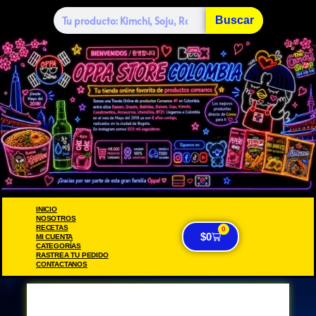
Buscar
INICIO
NOSOTROS
RECETAS
0
$
0
MI CUENTA
CATEGORÍAS
RASTREA TU PEDIDO
CONTACTANOS