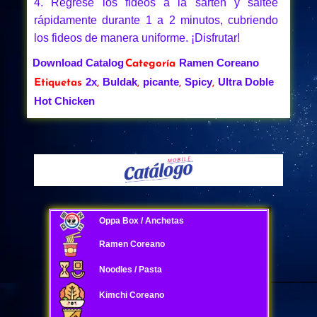
4. Regrese los fideos a la sartén y saltee
rápidamente durante 1 a 2 minutos, cubriendo
los fideos de manera uniforme. ¡Disfrutar!
Download Catalog
Ramen Coreano
Categoría
2x
Buldak
picante
Spicy
Ultra Doble
Etiquetas
,
,
,
,
Hot Chicken
Oppa Box / Anchetas
Ramen Coreano
Noodles / Pasta
Kimchi Coreano