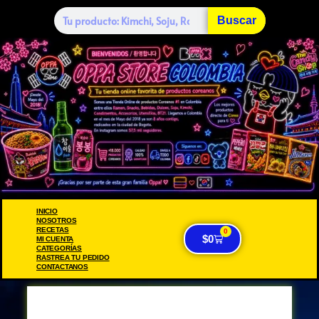
Buscar
INICIO
NOSOTROS
RECETAS
0
$
0
MI CUENTA
CATEGORÍAS
RASTREA TU PEDIDO
CONTACTANOS