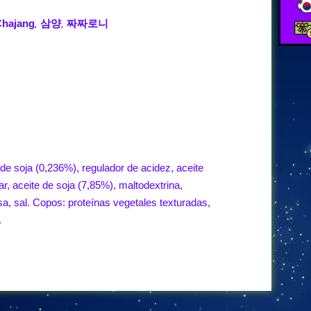
Chajang
삼양
짜짜로니
,
,
e soja (0,236%), regulador de acidez, aceite
r, aceite de soja (7,85%), maltodextrina,
sa, sal. Copos: proteínas vegetales texturadas,
.