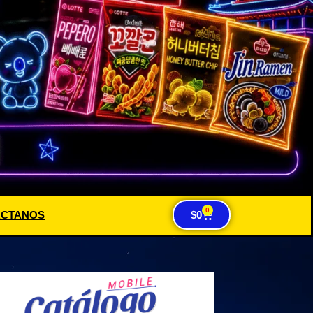
0
ACTANOS
$
0