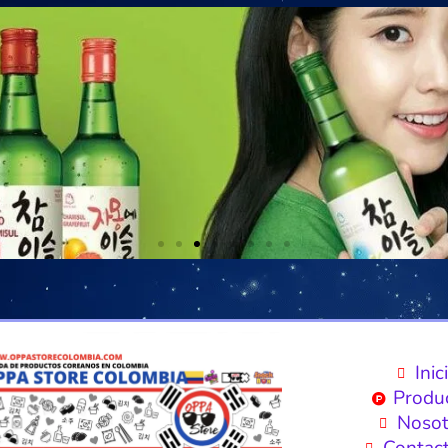
Inic
Produ
Nosot