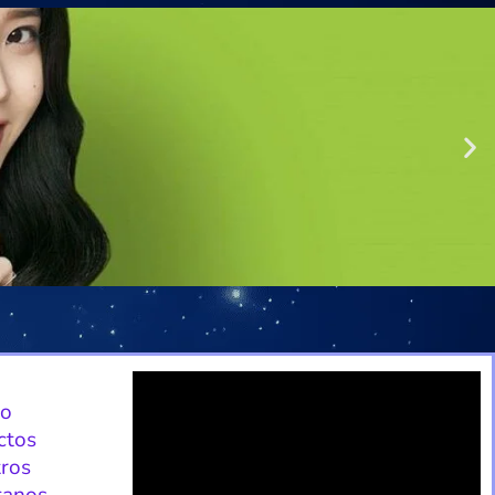
io
ctos
ros