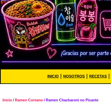
INICIO
NOSOTROS
RECETAS
Inicio
/
Ramen Coreano
/ Ramen Chacharoni no Picante