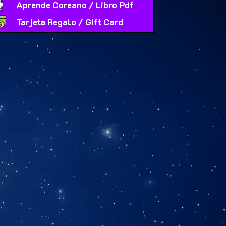
Aprende Coreano / Libro Pdf
Tarjeta Regalo / Gift Card