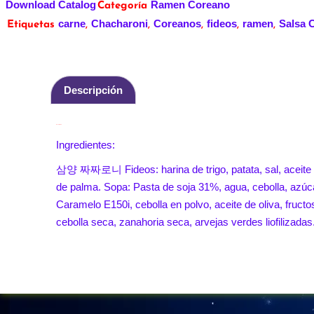
Download Catalog
Ramen Coreano
Categoría
carne
Chacharoni
Coreanos
fideos
ramen
Salsa 
Etiquetas
,
,
,
,
,
Descripción
Descripción
Ingredientes:
삼양 짜짜로니 Fideos: harina de trigo, patata, sal, aceite d
de palma. Sopa: Pasta de soja 31%, agua, cebolla, azúca
Caramelo E150i, cebolla en polvo, aceite de oliva, fructo
cebolla seca, zanahoria seca, arvejas verdes liofilizadas