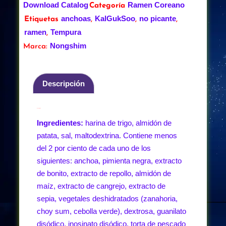
Download Catalog
Ramen Coreano
Categoría
anchoas
KalGukSoo
no picante
Etiquetas
,
,
,
ramen
Tempura
,
Nongshim
Marca:
Descripción
Descripción
Ingredientes:
harina de trigo, almidón de
patata, sal, maltodextrina. Contiene menos
del 2 por ciento de cada uno de los
siguientes: anchoa, pimienta negra, extracto
de bonito, extracto de repollo, almidón de
maíz, extracto de cangrejo, extracto de
sepia, vegetales deshidratados (zanahoria,
choy sum, cebolla verde), dextrosa, guanilato
disódico, inosinato disódico, torta de pescado