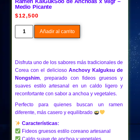
Ramen KalGukSoo de Anchoas x 98gr –
Medio Picante
$
12,500
Añadir al carrito
Disfruta uno de los sabores más tradicionales de
Corea con el delicioso
Anchovy Kalguksu de
Nongshim
, preparado con fideos gruesos y
suaves estilo artesanal en un caldo ligero y
reconfortante con sabor a anchoa y vegetales.
Perfecto para quienes buscan un ramen
diferente, más casero y equilibrado
Características:
Fideos gruesos estilo coreano artesanal
Caldo suave de anchoa y vegetales