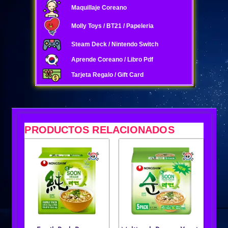
Maquillaje Coreano
Molly Toys / BT21 / Papeleria
Steam Deck / Nintendo Switch
Aprende Coreano / Libro Pdf
Tarjeta Regalo / Gift Card
PRODUCTOS RELACIONADOS