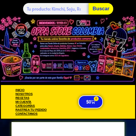
Buscar
INICIO
NOSOTROS
RECETAS
0
$
0
MI CUENTA
CATEGORÍAS
RASTREA TU PEDIDO
CONTACTANOS