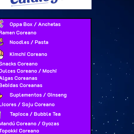
Oppa Box / Anchetas
Ramen Coreano
Noodles / Pasta
Kimchi Coreano
Snacks Coreano
Dulces Coreano / Mochi
Algas Coreanas
Bebidas Coreanas
Suplementos / Ginseng
Licores / Soju Coreano
Tapioca / Bubble Tea
Mandú Coreano / Gyozas
Topokki Coreano