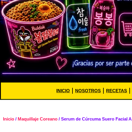
INICIO
NOSOTROS
RECETAS
Inicio
/
Maquillaje Coreano
/ Serum de Cúrcuma Suero Facial A