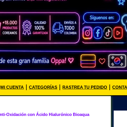
MI CUENTA
CATEGORÍAS
RASTREA TU PEDIDO
CONT
nti-Oxidación con Ácido Hialurónico Bioaqua