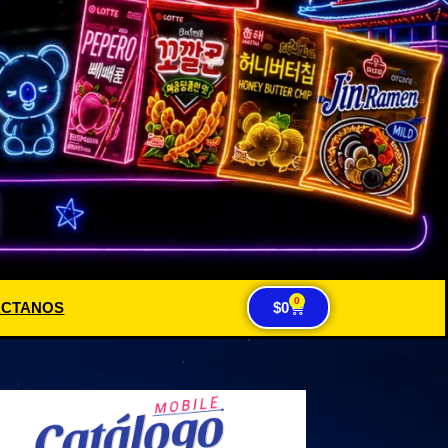
0
ACTANOS
$
0