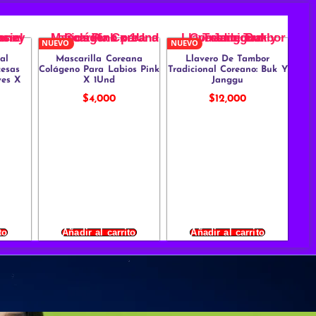
NUEVO
NUEVO
al
Mascarilla Coreana
Llavero De Tambor
cesas
Colágeno Para Labios Pink
Tradicional Coreano: Buk Y
ves X
X 1Und
Janggu
$
4,000
$
12,000
to
Añadir al carrito
Añadir al carrito