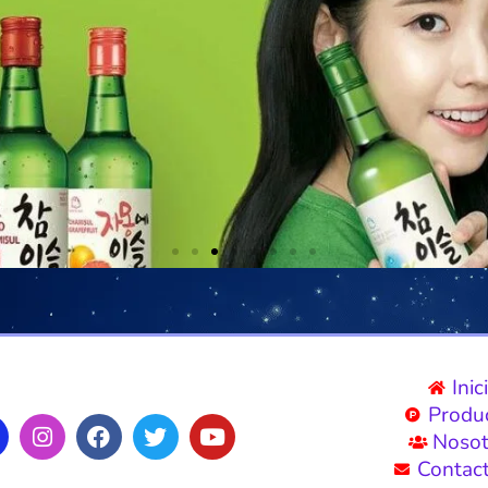
Inic
Produ
Nosot
Contac