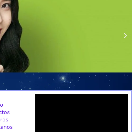
io
ctos
ros
tanos