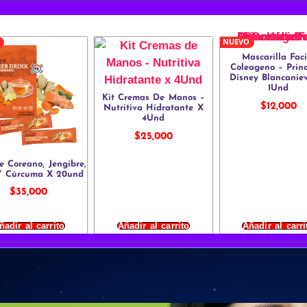
NUEVO
Mascarilla Faci
Coleageno – Prin
Disney Blancanie
1Und
Kit Cremas De Manos –
$
12,000
Nutritiva Hidratante X
4Und
$
25,000
e Coreano, Jengibre,
Y Cúrcuma X 20und
$
35,000
ñadir al carrito
Añadir al carrito
Añadir al carri