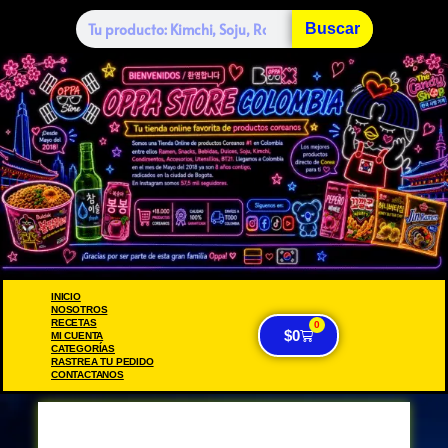
Buscar
INICIO
NOSOTROS
RECETAS
0
$
0
MI CUENTA
CATEGORÍAS
RASTREA TU PEDIDO
CONTACTANOS