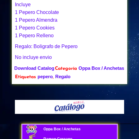
Incluye
1 Pepero Chocolate
1 Pepero Almendra
1 Pepero Cookies
1 Pepero Relleno
Regalo: Boligrafo de Pepero
No incluye envio
Download Catalog
Oppa Box / Anchetas
Categoría
pepero
Regalo
Etiquetas
,
Oppa Box / Anchetas