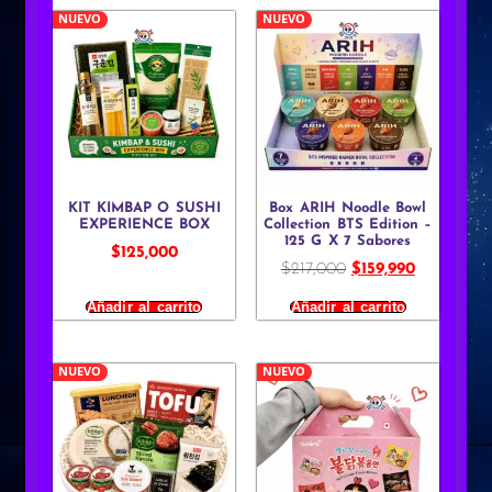
NUEVO
NUEVO
KIT KIMBAP O SUSHI
Box ARIH Noodle Bowl
EXPERIENCE BOX
Collection BTS Edition –
125 G X 7 Sabores
$
125,000
$
217,000
$
159,990
Añadir al carrito
Añadir al carrito
NUEVO
NUEVO