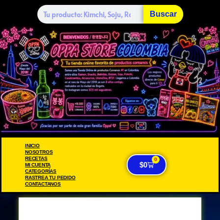
Buscar
INICIO
NOSOTROS
RECETAS
0
$
0
MI CUENTA
CATEGORÍAS
RASTREA TU PEDIDO
CONTACTANOS