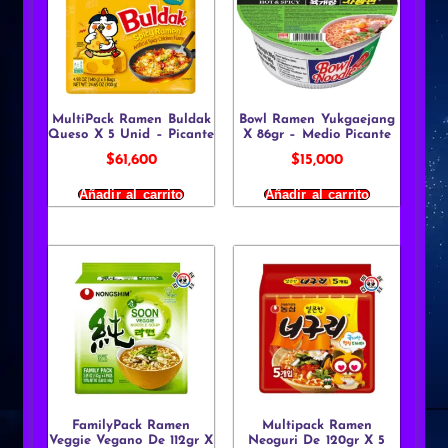
MultiPack Ramen Buldak
Bowl Ramen Yukgaejang
Queso X 5 Unid – Picante
X 86gr – Medio Picante
$
61,600
$
15,000
Añadir al carrito
Añadir al carrito
FamilyPack Ramen
Multipack Ramen
Veggie Vegano De 112gr X
Neoguri De 120gr X 5