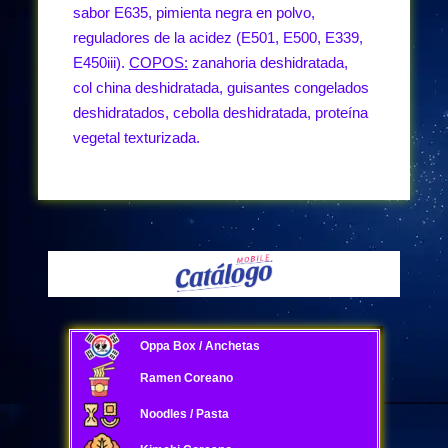
sabor E635, pimienta negra en polvo,
reguladores de la acidez (E501, E500, E339,
E450iii).
COPOS:
zanahoria deshidratada,
col china deshidratada, guisantes congelados
deshidratados, cebolla deshidratada, proteína
vegetal texturizada.
Oppa Box / Anchetas
Ramen Coreano
Noodles / Pasta