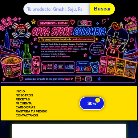
Buscar
INICIO
NOSOTROS
RECETAS
0
$
0
MI CUENTA
CATEGORÍAS
RASTREA TU PEDIDO
CONTACTANOS