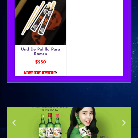
Und De Palillo Para
Ramen
$
250
Añadir al carrito