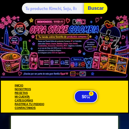
Buscar
INICIO
NOSOTROS
RECETAS
0
$
0
MI CUENTA
CATEGORÍAS
RASTREA TU PEDIDO
CONTACTANOS