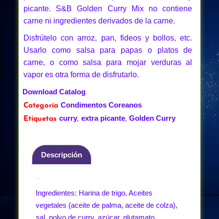
picante. S&B Golden Curry Mix no contiene
carne ni ingredientes derivados de la carne.
Disfrútelo con arroz, pan, fideos y bollos, etc.
Usarlo como salsa para papas o platos de
carne, o como salsa para mojar verduras al
vapor es otra forma de disfrutarlo.
Download Catalog
Condimentos Coreanos
Categoría
curry
extra picante
Golden Curry
Etiquetas
,
,
Descripción
Descripción
Ingredientes: Harina de trigo, Aceites
vegetales (aceite de palma, aceite de colza),
sal, polvo de curry, azúcar, glutamato