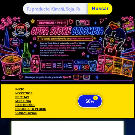
Buscar
INICIO
NOSOTROS
RECETAS
0
$
0
MI CUENTA
CATEGORÍAS
RASTREA TU PEDIDO
CONTACTANOS