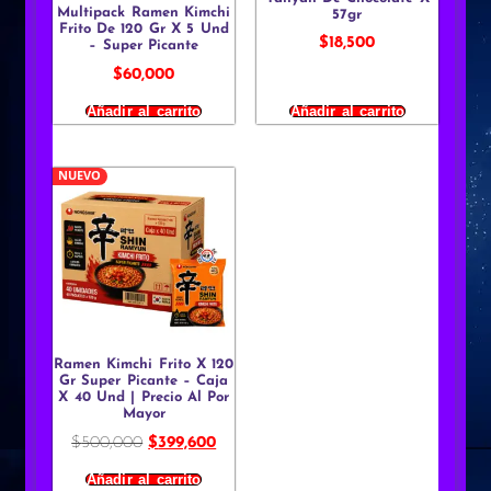
Multipack Ramen Kimchi
57gr
Frito De 120 Gr X 5 Und
$
18,500
– Super Picante
$
60,000
Añadir al carrito
Añadir al carrito
NUEVO
Ramen Kimchi Frito X 120
Gr Super Picante – Caja
X 40 Und | Precio Al Por
Mayor
$
500,000
$
399,600
Añadir al carrito