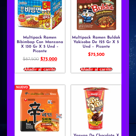
Multipack Ramen
Multipack Ramen Buldak
Bibimbap Con Manzana
Yakisoba De 125 Gr X 5
X 130 Gr X 5 Und –
Und – Picante
Picante
$
75,500
$
87,500
$
75,000
Añadir al carrito
Añadir al carrito
NUEVO
Yanyan De Chocolate X