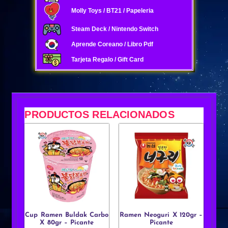
Molly Toys / BT21 / Papeleria
Steam Deck / Nintendo Switch
Aprende Coreano / Libro Pdf
Tarjeta Regalo / Gift Card
PRODUCTOS RELACIONADOS
Cup Ramen Buldak Carbo
Ramen Neoguri X 120gr –
X 80gr – Picante
Picante