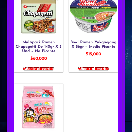
Multipack Ramen
Bowl Ramen Yukgaejang
Chapagetti De 140gr X 5
X 86gr – Medio Picante
Und – No Picante
$
15,000
$
60,000
Añadir al carrito
Añadir al carrito