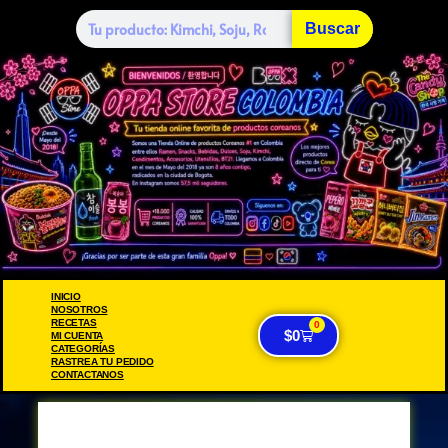
Buscar
INICIO
NOSOTROS
RECETAS
0
$
0
MI CUENTA
CATEGORÍAS
RASTREA TU PEDIDO
CONTACTANOS