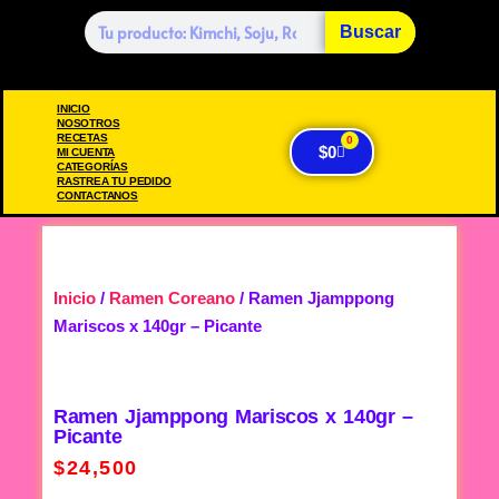
Buscar
INICIO
NOSOTROS
RECETAS
0
$
0
MI CUENTA
CATEGORÍAS
RASTREA TU PEDIDO
CONTACTANOS
Inicio
/
Ramen Coreano
/ Ramen Jjamppong
Mariscos x 140gr – Picante
Ramen Jjamppong Mariscos x 140gr –
Picante
$
24,500