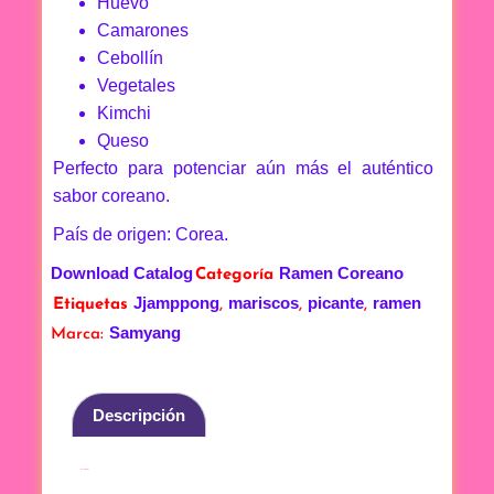
Huevo
Camarones
Cebollín
Vegetales
Kimchi
Queso
Perfecto para potenciar aún más el auténtico
sabor coreano.
País de origen: Corea.
Download Catalog
Ramen Coreano
Categoría
Jjamppong
mariscos
picante
ramen
Etiquetas
,
,
,
Samyang
Marca:
Descripción
Descripción