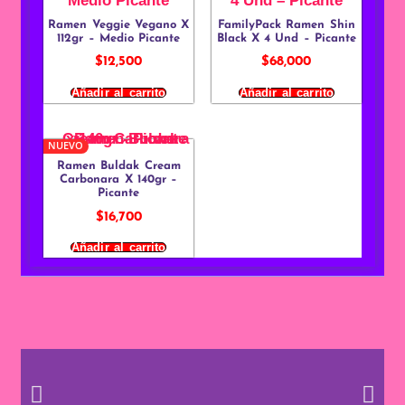
Ramen Veggie Vegano X
FamilyPack Ramen Shin
112gr – Medio Picante
Black X 4 Und – Picante
$
12,500
$
68,000
Añadir al carrito
Añadir al carrito
NUEVO
Ramen Buldak Cream
Carbonara X 140gr –
Picante
$
16,700
Añadir al carrito